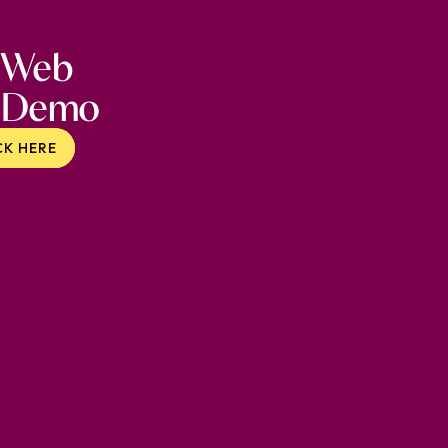
Web
Demo
CK HERE